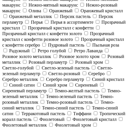
макарунс
Нежно-мятный макарунс
Нежно-розовый
макарунс
Олива
Оранжевый
Оранжевый кристалл
Оранжевый металлик
Персик пастель
Персик
перламутр
Перья
Перья в ассортименте
Прозрачный
кристалл
Прозрачный кристалл с конфетти
Прозрачный кристалл с конфетти золото
Прозрачный
кристалл с конфетти розовое золото
Прозрачный кристалл
с конфетти серебро
Пудровый пастель
Пыльная роза
Радужный
Ретро голубой
Ретро Лаванда
Розовое золото металлик
Розовое золото хром
Розовый
металлик
Розовый перламутр
Розовый хром
Светло-голубой
Светло-зеленый пастель
Светло-
зеленый перламутр
Светло-розовый
Серебро
Серебро металлик
Серебро перламутр
Синий кристалл
Синий сатин
Синий хром
Сиреневый
Сиреневый перламутр
Темно-желтый пастель
Темно-
зеленый металлик
Темно-зеленый пастель
Темно-
розовый металлик
Темно-розовый пастель
Темно-
синий металлик
Темно-синий пастель
Темно-синий
сатин
Терракотовый пастель
Тиффани
Тропический
коралл пастель
Фиолетовый
Фиолетовый кристалл
Фиолетовый металлик
Фиолетовый хром