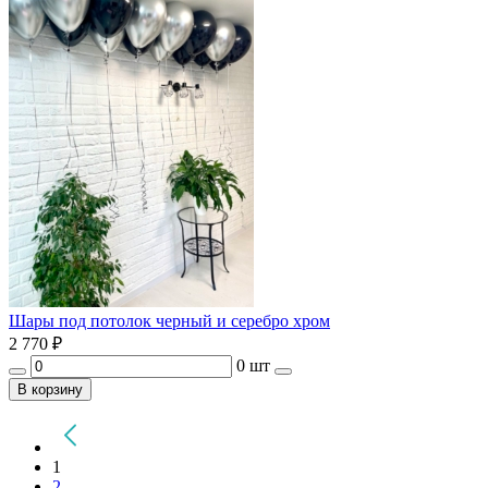
Шары под потолок черный и серебро хром
2 770
₽
0 шт
В корзину
1
2