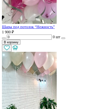
Шары под потолок “Нежность”
1 900
₽
0 шт
В корзину