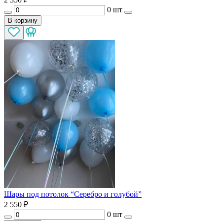
0 шт
В корзину
Шары под потолок “Серебро и голубой”
2 550
₽
0 шт