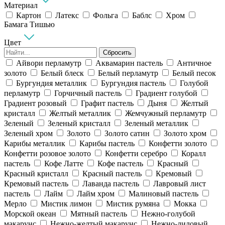
Материал
Картон
Латекс
Фольга
Баблс
Хром
Бамага Тишью
Цвет
Сбросить
Айвори перламутр
Аквамарин пастель
Античное
золото
Белый блеск
Белый перламутр
Белый песок
Бургундия металлик
Бургундия пастель
Голубой
перламутр
Горчичный пастель
Градиент голубой
Градиент розовый
Графит пастель
Дыня
Желтый
кристалл
Желтый металлик
Жемчужный перламутр
Зеленый
Зеленый кристалл
Зеленый металлик
Зеленый хром
Золото
Золото сатин
Золото хром
Карибы металлик
Карибы пастель
Конфетти золото
Конфетти розовое золото
Конфетти серебро
Коралл
пастель
Кофе Латте
Кофе пастель
Красный
Красный кристалл
Красный пастель
Кремовый
Кремовый пастель
Лаванда пастель
Лавровый лист
пастель
Лайм
Лайм хром
Малиновый пастель
Мерло
Мистик лимон
Мистик румяна
Мокка
Морской океан
Мятный пастель
Нежно-голубой
макарунс
Нежно-желтый макарунс
Нежно-лиловый