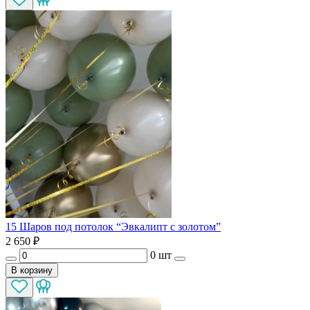
15 Шаров под потолок “Эвкалипт с золотом”
2 650
₽
0 шт
В корзину