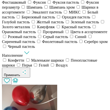
Фисташковый
Фуксия
Фуксия пастель
Фуксия
перламутр
Шампань
Шампань хром
Шарики в
ассортименте
Эвкалипт пастель
МИКС
Белый
пастель
Бирюзовый пастель
Орхидея пастель
Голубой пастель
Желтый пастель
Зеленый пастель
Золото металлик
Камуфляж
Красный пастель
Оранжевый пастель
Прозрачный
Цвета в ассортименте
Розовый пастель
Серый пастель
Синий
Сиреневый пастель
Фиолетовый пастель
Серебро хром
Черный пастель
Наполнение
Конфетти
Маленькие шарики
Пенопластовые
шарики
Перья
Гелий
Воздух
Применить