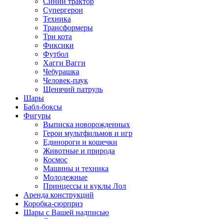
Синий трактор
Супергерои
Техника
Трансформеры
Три кота
Фиксики
Футбол
Хагги Вагги
Чебурашка
Человек-паук
Щенячий патруль
Шары
Бабл-боксы
Фигуры
Выписка новорожденных
Герои мультфильмов и игр
Единороги и кошечки
Животные и природа
Космос
Машины и техника
Молодежные
Принцессы и куклы Лол
Аренда конструкций
Коробка-сюрприз
Шары с Вашей надписью