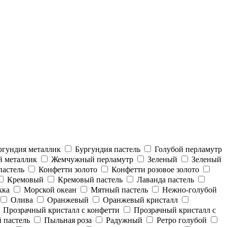
ргундия металлик
Бургундия пастель
Голубой перламутр
 металлик
Жемчужный перламутр
Зеленый
Зеленый
пастель
Конфетти золото
Конфетти розовое золото
Кремовый
Кремовый пастель
Лаванда пастель
кка
Морской океан
Мятный пастель
Нежно-голубой
Олива
Оранжевый
Оранжевый кристалл
Прозрачный кристалл с конфетти
Прозрачный кристалл с
 пастель
Пыльная роза
Радужный
Ретро голубой