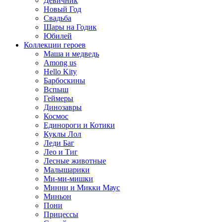
Девичник
Новый Год
Свадьба
Шары на Годик
Юбилей
Коллекции героев
Маша и медведь
Among us
Hello Kity
Барбоскины
Вспыш
Геймеры
Динозавры
Космос
Единороги и Котики
Куклы Лол
Леди Баг
Лео и Тиг
Лесные животные
Малышарики
Ми-ми-мишки
Минни и Микки Маус
Миньон
Пони
Прицессы