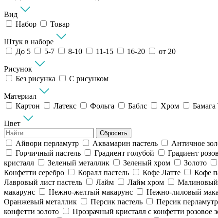
Вид
Набор
Товар
Штук в наборе
До 5
5-7
8-10
11-15
16-20
от 20
Рисунок
Без рисунка
С рисунком
Материал
Картон
Латекс
Фольга
Баблс
Хром
Бамага
Цвет
Сбросить
Айвори перламутр
Аквамарин пастель
Античное зол
Горчичный пастель
Градиент голубой
Градиент розо
кристалл
Зеленый металлик
Зеленый хром
Золото
Конфетти серебро
Коралл пастель
Кофе Латте
Кофе п
Лавровый лист пастель
Лайм
Лайм хром
Малиновый 
макарунс
Нежно-желтый макарунс
Нежно-лиловый мак
Оранжевый металлик
Персик пастель
Персик перламутр
конфетти золото
Прозрачный кристалл с конфетти розовое з