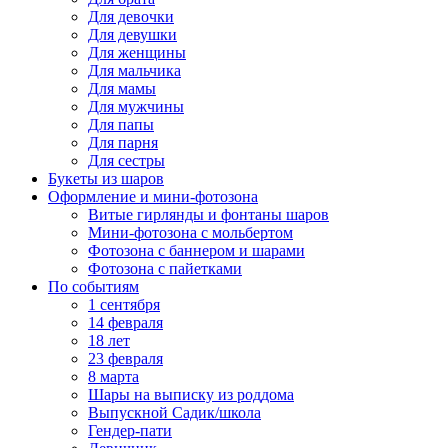
Для девочки
Для девушки
Для женщины
Для мальчика
Для мамы
Для мужчины
Для папы
Для парня
Для сестры
Букеты из шаров
Оформление и мини‑фотозона
Витые гирлянды и фонтаны шаров
Мини-фотозона с мольбертом
Фотозона с баннером и шарами
Фотозона с пайетками
По событиям
1 сентября
14 февраля
18 лет
23 февраля
8 марта
Шары на выписку из роддома
Выпускной Садик/школа
Гендер-пати