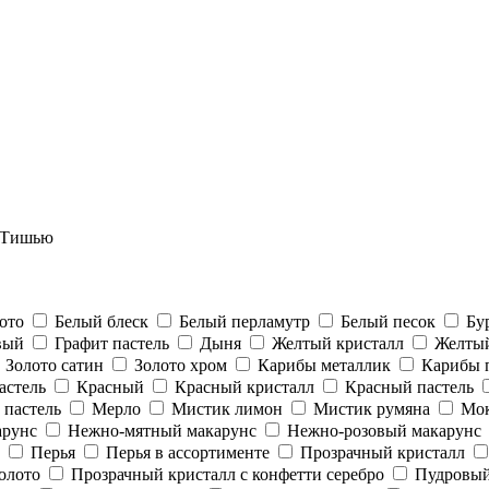
 Тишью
ото
Белый блеск
Белый перламутр
Белый песок
Бу
вый
Графит пастель
Дыня
Желтый кристалл
Желтый
Золото сатин
Золото хром
Карибы металлик
Карибы 
астель
Красный
Красный кристалл
Красный пастель
пастель
Мерло
Мистик лимон
Мистик румяна
Мо
арунс
Нежно-мятный макарунс
Нежно-розовый макарунс
Перья
Перья в ассортименте
Прозрачный кристалл
олото
Прозрачный кристалл с конфетти серебро
Пудровый