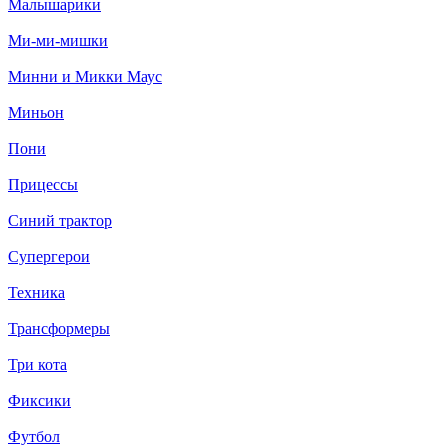
Малышарики
Ми-ми-мишки
Минни и Микки Маус
Миньон
Пони
Прицессы
Синий трактор
Супергерои
Техника
Трансформеры
Три кота
Фиксики
Футбол