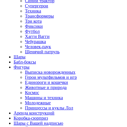
Синий трактор
Супергерои
Техника
Трансформеры
Три кота
Фиксики
Футбол
Хагги Вагги
Чебурашка
Человек-паук
Щенячий патруль
Шары
Бабл-боксы
Фигуры
Выписка новорожденных
Герои мультфильмов и игр
Единороги и кошечки
Животные и природа
Космос
Машины и техника
Молодежные
Принцессы и куклы Лол
Аренда конструкций
Коробка-сюрприз
Шары с Вашей надписью