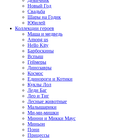
Девичник
Новый Год
Свадьба
Шары на Годик
Юбилей
Коллекции героев
Маша и медведь
Among us
Hello Kity
Барбоскины
Вспыш
Геймеры
Динозавры
Космос
Единороги и Котики
Куклы Лол
Леди Баг
Лео и Тиг
Лесные животные
Малышарики
Ми-ми-мишки
Минни и Микки Маус
Миньон
Пони
Прицессы