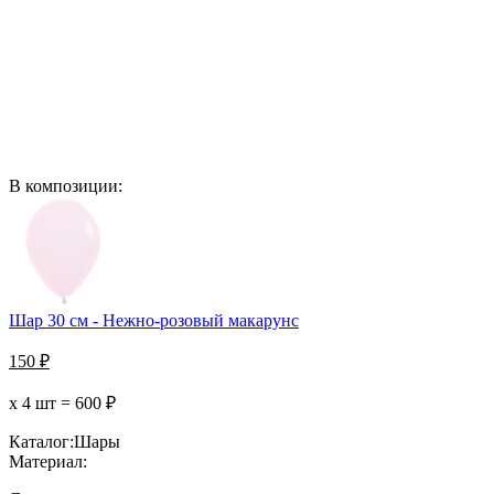
В композиции:
Шар 30 см - Нежно-розовый макарунс
150
₽
х 4 шт =
600
₽
Каталог:
Шары
Материал: