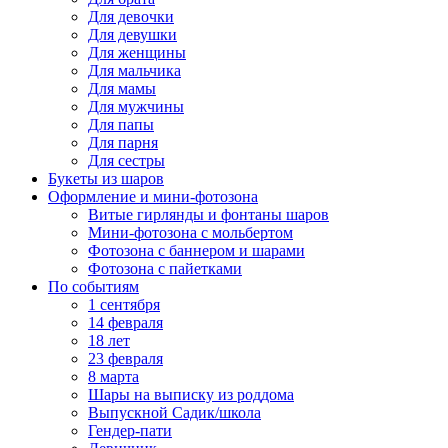
Для девочки
Для девушки
Для женщины
Для мальчика
Для мамы
Для мужчины
Для папы
Для парня
Для сестры
Букеты из шаров
Оформление и мини‑фотозона
Витые гирлянды и фонтаны шаров
Мини-фотозона с мольбертом
Фотозона с баннером и шарами
Фотозона с пайетками
По событиям
1 сентября
14 февраля
18 лет
23 февраля
8 марта
Шары на выписку из роддома
Выпускной Садик/школа
Гендер-пати