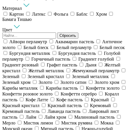
Материал
Картон
Латекс
Фольга
Баблс
Хром
Бамага Тишью
Цвет
Сбросить
Айвори перламутр
Аквамарин пастель
Античное
золото
Белый блеск
Белый перламутр
Белый песок
Бургундия металлик
Бургундия пастель
Голубой
перламутр
Горчичный пастель
Градиент голубой
Градиент розовый
Графит пастель
Дыня
Желтый
кристалл
Желтый металлик
Жемчужный перламутр
Зеленый
Зеленый кристалл
Зеленый металлик
Зеленый хром
Золото
Золото сатин
Золото хром
Карибы металлик
Карибы пастель
Конфетти золото
Конфетти розовое золото
Конфетти серебро
Коралл
пастель
Кофе Латте
Кофе пастель
Красный
Красный кристалл
Красный пастель
Кремовый
Кремовый пастель
Лаванда пастель
Лавровый лист
пастель
Лайм
Лайм хром
Малиновый пастель
Мерло
Мистик лимон
Мистик румяна
Мокка
Морской океан
Мятный пастель
Нежно-голубой