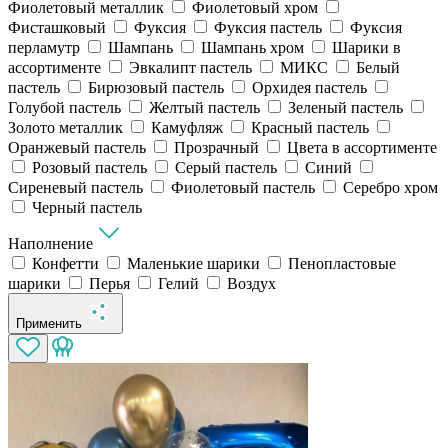
Фиолетовый металлик
Фиолетовый хром
Фисташковый
Фуксия
Фуксия пастель
Фуксия
перламутр
Шампань
Шампань хром
Шарики в
ассортименте
Эвкалипт пастель
МИКС
Белый
пастель
Бирюзовый пастель
Орхидея пастель
Голубой пастель
Желтый пастель
Зеленый пастель
Золото металлик
Камуфляж
Красный пастель
Оранжевый пастель
Прозрачный
Цвета в ассортименте
Розовый пастель
Серый пастель
Синий
Сиреневый пастель
Фиолетовый пастель
Серебро хром
Черный пастель
Наполнение
Конфетти
Маленькие шарики
Пенопластовые
шарики
Перья
Гелий
Воздух
Применить