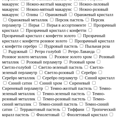
макарунс
Нежно-желтый макарунс
Нежно-лиловый
макарунс
Нежно-мятный макарунс
Нежно-розовый
макарунс
Олива
Оранжевый
Оранжевый кристалл
Оранжевый металлик
Персик пастель
Персик
перламутр
Перья
Перья в ассортименте
Прозрачный
кристалл
Прозрачный кристалл с конфетти
Прозрачный кристалл с конфетти золото
Прозрачный
кристалл с конфетти розовое золото
Прозрачный кристалл
с конфетти серебро
Пудровый пастель
Пыльная роза
Радужный
Ретро голубой
Ретро Лаванда
Розовое золото металлик
Розовое золото хром
Розовый
металлик
Розовый перламутр
Розовый хром
Светло-голубой
Светло-зеленый пастель
Светло-
зеленый перламутр
Светло-розовый
Серебро
Серебро металлик
Серебро перламутр
Синий кристалл
Синий сатин
Синий хром
Сиреневый
Сиреневый перламутр
Темно-желтый пастель
Темно-
зеленый металлик
Темно-зеленый пастель
Темно-
розовый металлик
Темно-розовый пастель
Темно-
синий металлик
Темно-синий пастель
Темно-синий
сатин
Терракотовый пастель
Тиффани
Тропический
коралл пастель
Фиолетовый
Фиолетовый кристалл