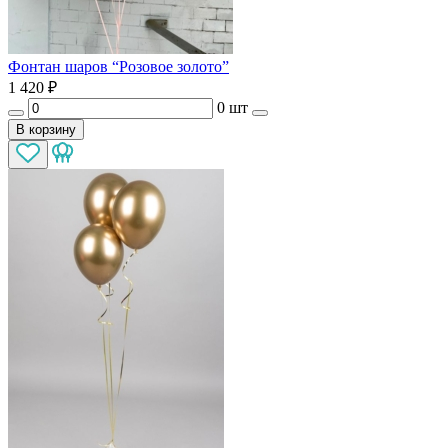
Фонтан шаров “Розовое золото”
1 420
₽
0 шт
В корзину