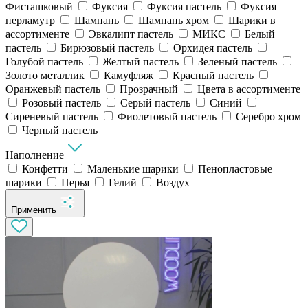
Фисташковый
Фуксия
Фуксия пастель
Фуксия
перламутр
Шампань
Шампань хром
Шарики в
ассортименте
Эвкалипт пастель
МИКС
Белый
пастель
Бирюзовый пастель
Орхидея пастель
Голубой пастель
Желтый пастель
Зеленый пастель
Золото металлик
Камуфляж
Красный пастель
Оранжевый пастель
Прозрачный
Цвета в ассортименте
Розовый пастель
Серый пастель
Синий
Сиреневый пастель
Фиолетовый пастель
Серебро хром
Черный пастель
Наполнение
Конфетти
Маленькие шарики
Пенопластовые
шарики
Перья
Гелий
Воздух
Применить