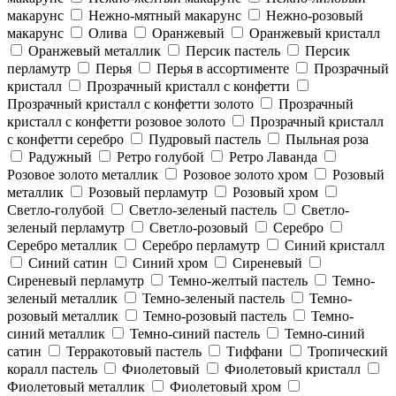
макарунс
Нежно-мятный макарунс
Нежно-розовый
макарунс
Олива
Оранжевый
Оранжевый кристалл
Оранжевый металлик
Персик пастель
Персик
перламутр
Перья
Перья в ассортименте
Прозрачный
кристалл
Прозрачный кристалл с конфетти
Прозрачный кристалл с конфетти золото
Прозрачный
кристалл с конфетти розовое золото
Прозрачный кристалл
с конфетти серебро
Пудровый пастель
Пыльная роза
Радужный
Ретро голубой
Ретро Лаванда
Розовое золото металлик
Розовое золото хром
Розовый
металлик
Розовый перламутр
Розовый хром
Светло-голубой
Светло-зеленый пастель
Светло-
зеленый перламутр
Светло-розовый
Серебро
Серебро металлик
Серебро перламутр
Синий кристалл
Синий сатин
Синий хром
Сиреневый
Сиреневый перламутр
Темно-желтый пастель
Темно-
зеленый металлик
Темно-зеленый пастель
Темно-
розовый металлик
Темно-розовый пастель
Темно-
синий металлик
Темно-синий пастель
Темно-синий
сатин
Терракотовый пастель
Тиффани
Тропический
коралл пастель
Фиолетовый
Фиолетовый кристалл
Фиолетовый металлик
Фиолетовый хром