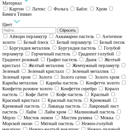
Материал
Картон
Латекс
Фольга
Баблс
Хром
Бамага Тишью
Цвет
Сбросить
Айвори перламутр
Аквамарин пастель
Античное
золото
Белый блеск
Белый перламутр
Белый песок
Бургундия металлик
Бургундия пастель
Голубой
перламутр
Горчичный пастель
Градиент голубой
Градиент розовый
Графит пастель
Дыня
Желтый
кристалл
Желтый металлик
Жемчужный перламутр
Зеленый
Зеленый кристалл
Зеленый металлик
Зеленый хром
Золото
Золото сатин
Золото хром
Карибы металлик
Карибы пастель
Конфетти золото
Конфетти розовое золото
Конфетти серебро
Коралл
пастель
Кофе Латте
Кофе пастель
Красный
Красный кристалл
Красный пастель
Кремовый
Кремовый пастель
Лаванда пастель
Лавровый лист
пастель
Лайм
Лайм хром
Малиновый пастель
Мерло
Мистик лимон
Мистик румяна
Мокка
Морской океан
Мятный пастель
Нежно-голубой
макарунс
Нежно-желтый макарунс
Нежно-лиловый