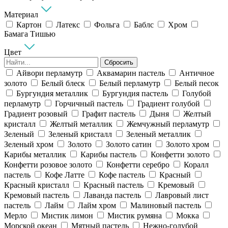
Материал
Картон
Латекс
Фольга
Баблс
Хром
Бамага Тишью
Цвет
Сбросить
Айвори перламутр
Аквамарин пастель
Античное
золото
Белый блеск
Белый перламутр
Белый песок
Бургундия металлик
Бургундия пастель
Голубой
перламутр
Горчичный пастель
Градиент голубой
Градиент розовый
Графит пастель
Дыня
Желтый
кристалл
Желтый металлик
Жемчужный перламутр
Зеленый
Зеленый кристалл
Зеленый металлик
Зеленый хром
Золото
Золото сатин
Золото хром
Карибы металлик
Карибы пастель
Конфетти золото
Конфетти розовое золото
Конфетти серебро
Коралл
пастель
Кофе Латте
Кофе пастель
Красный
Красный кристалл
Красный пастель
Кремовый
Кремовый пастель
Лаванда пастель
Лавровый лист
пастель
Лайм
Лайм хром
Малиновый пастель
Мерло
Мистик лимон
Мистик румяна
Мокка
Морской океан
Мятный пастель
Нежно-голубой