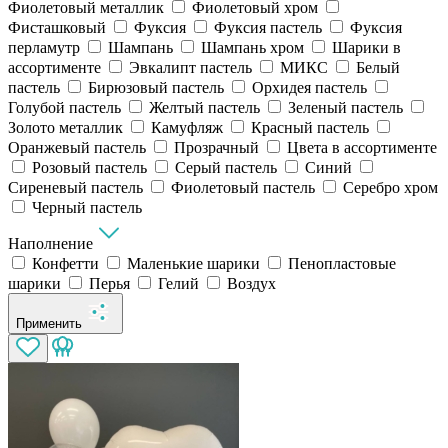
Фиолетовый металлик
Фиолетовый хром
Фисташковый
Фуксия
Фуксия пастель
Фуксия
перламутр
Шампань
Шампань хром
Шарики в
ассортименте
Эвкалипт пастель
МИКС
Белый
пастель
Бирюзовый пастель
Орхидея пастель
Голубой пастель
Желтый пастель
Зеленый пастель
Золото металлик
Камуфляж
Красный пастель
Оранжевый пастель
Прозрачный
Цвета в ассортименте
Розовый пастель
Серый пастель
Синий
Сиреневый пастель
Фиолетовый пастель
Серебро хром
Черный пастель
Наполнение
Конфетти
Маленькие шарики
Пенопластовые
шарики
Перья
Гелий
Воздух
Применить