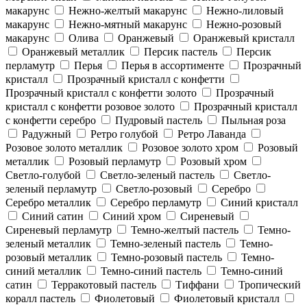
макарунс
Нежно-желтый макарунс
Нежно-лиловый
макарунс
Нежно-мятный макарунс
Нежно-розовый
макарунс
Олива
Оранжевый
Оранжевый кристалл
Оранжевый металлик
Персик пастель
Персик
перламутр
Перья
Перья в ассортименте
Прозрачный
кристалл
Прозрачный кристалл с конфетти
Прозрачный кристалл с конфетти золото
Прозрачный
кристалл с конфетти розовое золото
Прозрачный кристалл
с конфетти серебро
Пудровый пастель
Пыльная роза
Радужный
Ретро голубой
Ретро Лаванда
Розовое золото металлик
Розовое золото хром
Розовый
металлик
Розовый перламутр
Розовый хром
Светло-голубой
Светло-зеленый пастель
Светло-
зеленый перламутр
Светло-розовый
Серебро
Серебро металлик
Серебро перламутр
Синий кристалл
Синий сатин
Синий хром
Сиреневый
Сиреневый перламутр
Темно-желтый пастель
Темно-
зеленый металлик
Темно-зеленый пастель
Темно-
розовый металлик
Темно-розовый пастель
Темно-
синий металлик
Темно-синий пастель
Темно-синий
сатин
Терракотовый пастель
Тиффани
Тропический
коралл пастель
Фиолетовый
Фиолетовый кристалл