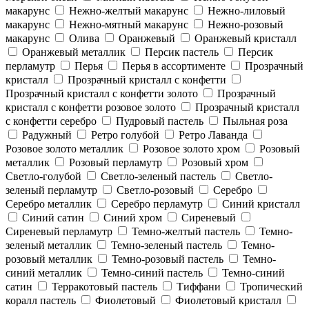
макарунс
Нежно-желтый макарунс
Нежно-лиловый
макарунс
Нежно-мятный макарунс
Нежно-розовый
макарунс
Олива
Оранжевый
Оранжевый кристалл
Оранжевый металлик
Персик пастель
Персик
перламутр
Перья
Перья в ассортименте
Прозрачный
кристалл
Прозрачный кристалл с конфетти
Прозрачный кристалл с конфетти золото
Прозрачный
кристалл с конфетти розовое золото
Прозрачный кристалл
с конфетти серебро
Пудровый пастель
Пыльная роза
Радужный
Ретро голубой
Ретро Лаванда
Розовое золото металлик
Розовое золото хром
Розовый
металлик
Розовый перламутр
Розовый хром
Светло-голубой
Светло-зеленый пастель
Светло-
зеленый перламутр
Светло-розовый
Серебро
Серебро металлик
Серебро перламутр
Синий кристалл
Синий сатин
Синий хром
Сиреневый
Сиреневый перламутр
Темно-желтый пастель
Темно-
зеленый металлик
Темно-зеленый пастель
Темно-
розовый металлик
Темно-розовый пастель
Темно-
синий металлик
Темно-синий пастель
Темно-синий
сатин
Терракотовый пастель
Тиффани
Тропический
коралл пастель
Фиолетовый
Фиолетовый кристалл