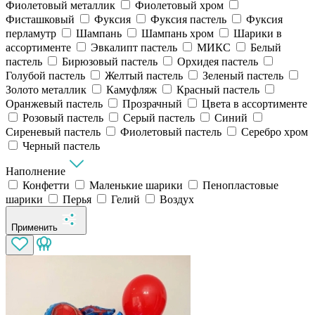
Фиолетовый металлик
Фиолетовый хром
Фисташковый
Фуксия
Фуксия пастель
Фуксия
перламутр
Шампань
Шампань хром
Шарики в
ассортименте
Эвкалипт пастель
МИКС
Белый
пастель
Бирюзовый пастель
Орхидея пастель
Голубой пастель
Желтый пастель
Зеленый пастель
Золото металлик
Камуфляж
Красный пастель
Оранжевый пастель
Прозрачный
Цвета в ассортименте
Розовый пастель
Серый пастель
Синий
Сиреневый пастель
Фиолетовый пастель
Серебро хром
Черный пастель
Наполнение
Конфетти
Маленькие шарики
Пенопластовые
шарики
Перья
Гелий
Воздух
Применить