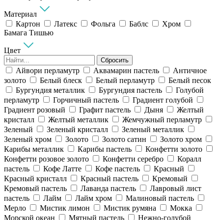
Материал
Картон
Латекс
Фольга
Баблс
Хром
Бамага Тишью
Цвет
Сбросить
Айвори перламутр
Аквамарин пастель
Античное
золото
Белый блеск
Белый перламутр
Белый песок
Бургундия металлик
Бургундия пастель
Голубой
перламутр
Горчичный пастель
Градиент голубой
Градиент розовый
Графит пастель
Дыня
Желтый
кристалл
Желтый металлик
Жемчужный перламутр
Зеленый
Зеленый кристалл
Зеленый металлик
Зеленый хром
Золото
Золото сатин
Золото хром
Карибы металлик
Карибы пастель
Конфетти золото
Конфетти розовое золото
Конфетти серебро
Коралл
пастель
Кофе Латте
Кофе пастель
Красный
Красный кристалл
Красный пастель
Кремовый
Кремовый пастель
Лаванда пастель
Лавровый лист
пастель
Лайм
Лайм хром
Малиновый пастель
Мерло
Мистик лимон
Мистик румяна
Мокка
Морской океан
Мятный пастель
Нежно-голубой