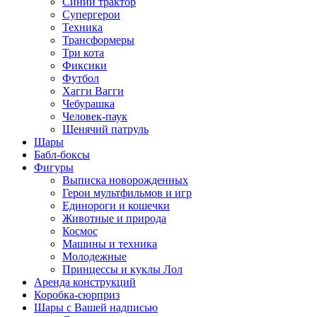
Синий трактор
Супергерои
Техника
Трансформеры
Три кота
Фиксики
Футбол
Хагги Вагги
Чебурашка
Человек-паук
Щенячий патруль
Шары
Бабл-боксы
Фигуры
Выписка новорожденных
Герои мультфильмов и игр
Единороги и кошечки
Животные и природа
Космос
Машины и техника
Молодежные
Принцессы и куклы Лол
Аренда конструкций
Коробка-сюрприз
Шары с Вашей надписью