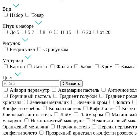
Вид
Набор
Товар
Штук в наборе
До 5
5-7
8-10
11-15
16-20
от 20
Рисунок
Без рисунка
С рисунком
Материал
Картон
Латекс
Фольга
Баблс
Хром
Бамага
Цвет
Сбросить
Айвори перламутр
Аквамарин пастель
Античное зол
Горчичный пастель
Градиент голубой
Градиент розо
кристалл
Зеленый металлик
Зеленый хром
Золото
Конфетти серебро
Коралл пастель
Кофе Латте
Кофе п
Лавровый лист пастель
Лайм
Лайм хром
Малиновый 
макарунс
Нежно-желтый макарунс
Нежно-лиловый мак
Оранжевый металлик
Персик пастель
Персик перламутр
конфетти золото
Прозрачный кристалл с конфетти розовое з