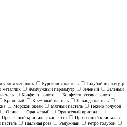
ргундия металлик
Бургундия пастель
Голубой перламутр
 металлик
Жемчужный перламутр
Зеленый
Зеленый
пастель
Конфетти золото
Конфетти розовое золото
Кремовый
Кремовый пастель
Лаванда пастель
кка
Морской океан
Мятный пастель
Нежно-голубой
Олива
Оранжевый
Оранжевый кристалл
Прозрачный кристалл с конфетти
Прозрачный кристалл с
 пастель
Пыльная роза
Радужный
Ретро голубой