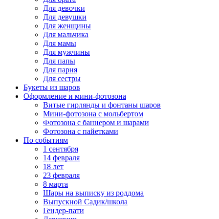
Для девочки
Для девушки
Для женщины
Для мальчика
Для мамы
Для мужчины
Для папы
Для парня
Для сестры
Букеты из шаров
Оформление и мини‑фотозона
Витые гирлянды и фонтаны шаров
Мини-фотозона с мольбертом
Фотозона с баннером и шарами
Фотозона с пайетками
По событиям
1 сентября
14 февраля
18 лет
23 февраля
8 марта
Шары на выписку из роддома
Выпускной Садик/школа
Гендер-пати