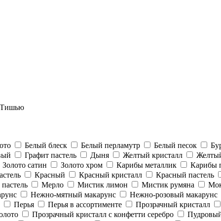
 Тишью
ото
Белый блеск
Белый перламутр
Белый песок
Бу
вый
Графит пастель
Дыня
Желтый кристалл
Желтый
Золото сатин
Золото хром
Карибы металлик
Карибы 
астель
Красный
Красный кристалл
Красный пастель
пастель
Мерло
Мистик лимон
Мистик румяна
Мо
арунс
Нежно-мятный макарунс
Нежно-розовый макарунс
Перья
Перья в ассортименте
Прозрачный кристалл
олото
Прозрачный кристалл с конфетти серебро
Пудровый