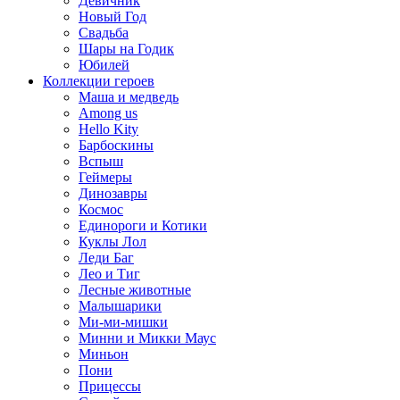
Девичник
Новый Год
Свадьба
Шары на Годик
Юбилей
Коллекции героев
Маша и медведь
Among us
Hello Kity
Барбоскины
Вспыш
Геймеры
Динозавры
Космос
Единороги и Котики
Куклы Лол
Леди Баг
Лео и Тиг
Лесные животные
Малышарики
Ми-ми-мишки
Минни и Микки Маус
Миньон
Пони
Прицессы