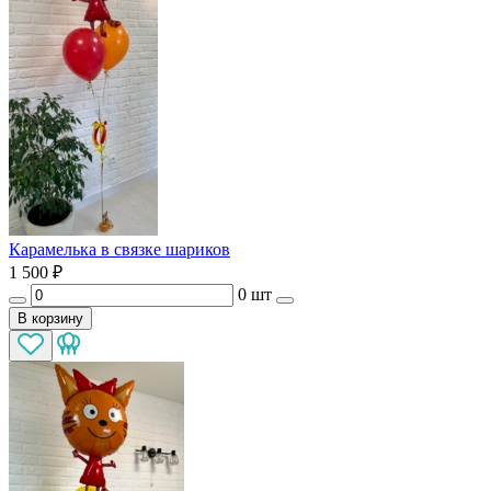
Карамелька в связке шариков
1 500
₽
0 шт
В корзину