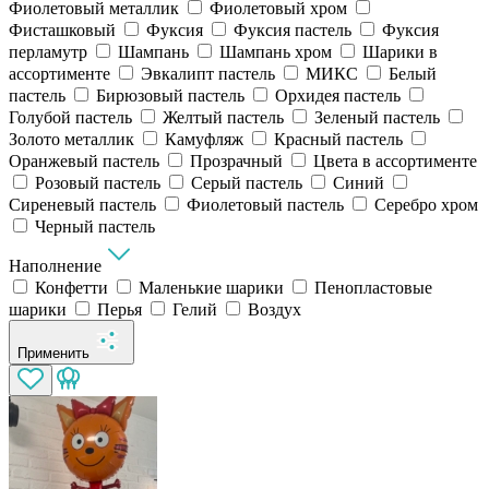
Фиолетовый металлик
Фиолетовый хром
Фисташковый
Фуксия
Фуксия пастель
Фуксия
перламутр
Шампань
Шампань хром
Шарики в
ассортименте
Эвкалипт пастель
МИКС
Белый
пастель
Бирюзовый пастель
Орхидея пастель
Голубой пастель
Желтый пастель
Зеленый пастель
Золото металлик
Камуфляж
Красный пастель
Оранжевый пастель
Прозрачный
Цвета в ассортименте
Розовый пастель
Серый пастель
Синий
Сиреневый пастель
Фиолетовый пастель
Серебро хром
Черный пастель
Наполнение
Конфетти
Маленькие шарики
Пенопластовые
шарики
Перья
Гелий
Воздух
Применить