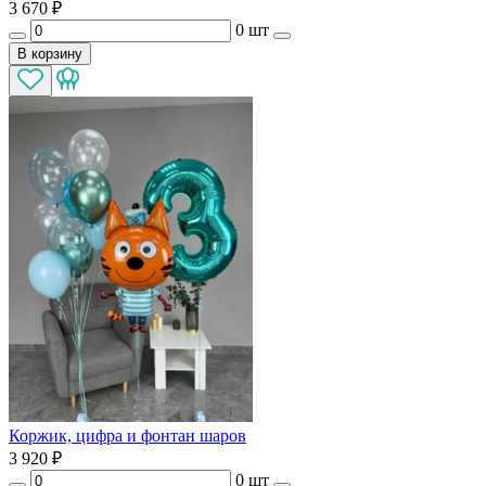
3 670
₽
0 шт
В корзину
Коржик, цифра и фонтан шаров
3 920
₽
0 шт