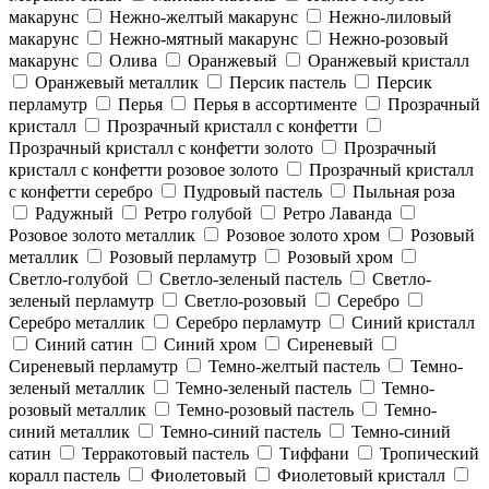
макарунс
Нежно-желтый макарунс
Нежно-лиловый
макарунс
Нежно-мятный макарунс
Нежно-розовый
макарунс
Олива
Оранжевый
Оранжевый кристалл
Оранжевый металлик
Персик пастель
Персик
перламутр
Перья
Перья в ассортименте
Прозрачный
кристалл
Прозрачный кристалл с конфетти
Прозрачный кристалл с конфетти золото
Прозрачный
кристалл с конфетти розовое золото
Прозрачный кристалл
с конфетти серебро
Пудровый пастель
Пыльная роза
Радужный
Ретро голубой
Ретро Лаванда
Розовое золото металлик
Розовое золото хром
Розовый
металлик
Розовый перламутр
Розовый хром
Светло-голубой
Светло-зеленый пастель
Светло-
зеленый перламутр
Светло-розовый
Серебро
Серебро металлик
Серебро перламутр
Синий кристалл
Синий сатин
Синий хром
Сиреневый
Сиреневый перламутр
Темно-желтый пастель
Темно-
зеленый металлик
Темно-зеленый пастель
Темно-
розовый металлик
Темно-розовый пастель
Темно-
синий металлик
Темно-синий пастель
Темно-синий
сатин
Терракотовый пастель
Тиффани
Тропический
коралл пастель
Фиолетовый
Фиолетовый кристалл