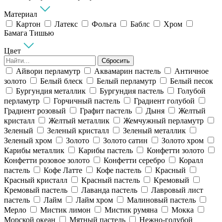
Материал
Картон
Латекс
Фольга
Баблс
Хром
Бамага Тишью
Цвет
Сбросить
Айвори перламутр
Аквамарин пастель
Античное
золото
Белый блеск
Белый перламутр
Белый песок
Бургундия металлик
Бургундия пастель
Голубой
перламутр
Горчичный пастель
Градиент голубой
Градиент розовый
Графит пастель
Дыня
Желтый
кристалл
Желтый металлик
Жемчужный перламутр
Зеленый
Зеленый кристалл
Зеленый металлик
Зеленый хром
Золото
Золото сатин
Золото хром
Карибы металлик
Карибы пастель
Конфетти золото
Конфетти розовое золото
Конфетти серебро
Коралл
пастель
Кофе Латте
Кофе пастель
Красный
Красный кристалл
Красный пастель
Кремовый
Кремовый пастель
Лаванда пастель
Лавровый лист
пастель
Лайм
Лайм хром
Малиновый пастель
Мерло
Мистик лимон
Мистик румяна
Мокка
Морской океан
Мятный пастель
Нежно-голубой