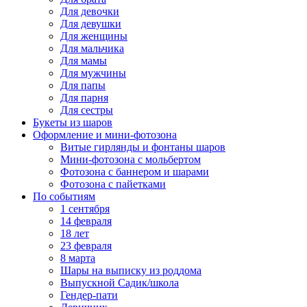
Для девочки
Для девушки
Для женщины
Для мальчика
Для мамы
Для мужчины
Для папы
Для парня
Для сестры
Букеты из шаров
Оформление и мини‑фотозона
Витые гирлянды и фонтаны шаров
Мини-фотозона с мольбертом
Фотозона с баннером и шарами
Фотозона с пайетками
По событиям
1 сентября
14 февраля
18 лет
23 февраля
8 марта
Шары на выписку из роддома
Выпускной Садик/школа
Гендер-пати