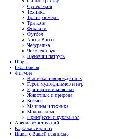
Синий трактор
Супергерои
Техника
Трансформеры
Три кота
Фиксики
Футбол
Хагги Вагги
Чебурашка
Человек-паук
Щенячий патруль
Шары
Бабл-боксы
Фигуры
Выписка новорожденных
Герои мультфильмов и игр
Единороги и кошечки
Животные и природа
Космос
Машины и техника
Молодежные
Принцессы и куклы Лол
Аренда конструкций
Коробка-сюрприз
Шары с Вашей надписью