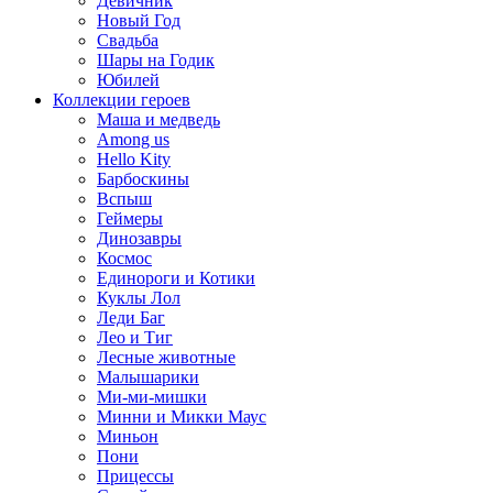
Девичник
Новый Год
Свадьба
Шары на Годик
Юбилей
Коллекции героев
Маша и медведь
Among us
Hello Kity
Барбоскины
Вспыш
Геймеры
Динозавры
Космос
Единороги и Котики
Куклы Лол
Леди Баг
Лео и Тиг
Лесные животные
Малышарики
Ми-ми-мишки
Минни и Микки Маус
Миньон
Пони
Прицессы