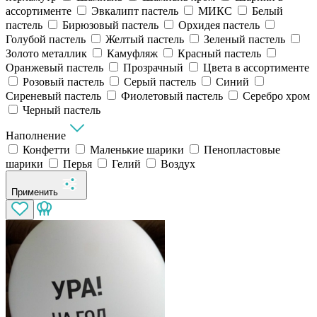
ассортименте
Эвкалипт пастель
МИКС
Белый
пастель
Бирюзовый пастель
Орхидея пастель
Голубой пастель
Желтый пастель
Зеленый пастель
Золото металлик
Камуфляж
Красный пастель
Оранжевый пастель
Прозрачный
Цвета в ассортименте
Розовый пастель
Серый пастель
Синий
Сиреневый пастель
Фиолетовый пастель
Серебро хром
Черный пастель
Наполнение
Конфетти
Маленькие шарики
Пенопластовые
шарики
Перья
Гелий
Воздух
Применить