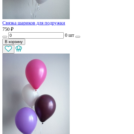
Связка шариков для подружки
750
₽
0 шт
В корзину