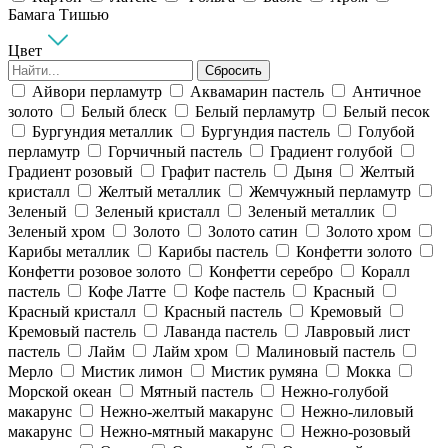
Бамага Тишью
Цвет
Сбросить
Айвори перламутр
Аквамарин пастель
Античное
золото
Белый блеск
Белый перламутр
Белый песок
Бургундия металлик
Бургундия пастель
Голубой
перламутр
Горчичный пастель
Градиент голубой
Градиент розовый
Графит пастель
Дыня
Желтый
кристалл
Желтый металлик
Жемчужный перламутр
Зеленый
Зеленый кристалл
Зеленый металлик
Зеленый хром
Золото
Золото сатин
Золото хром
Карибы металлик
Карибы пастель
Конфетти золото
Конфетти розовое золото
Конфетти серебро
Коралл
пастель
Кофе Латте
Кофе пастель
Красный
Красный кристалл
Красный пастель
Кремовый
Кремовый пастель
Лаванда пастель
Лавровый лист
пастель
Лайм
Лайм хром
Малиновый пастель
Мерло
Мистик лимон
Мистик румяна
Мокка
Морской океан
Мятный пастель
Нежно-голубой
макарунс
Нежно-желтый макарунс
Нежно-лиловый
макарунс
Нежно-мятный макарунс
Нежно-розовый