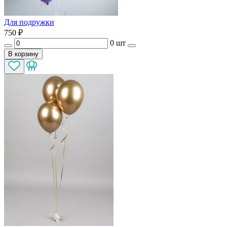
Для подружки
750
₽
0 шт
В корзину