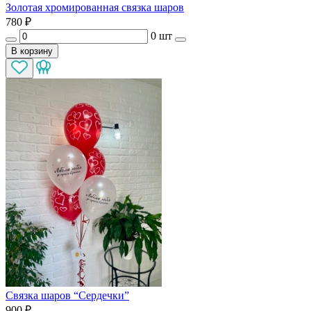
Золотая хромированная связка шаров
780
₽
0 шт
В корзину
Связка шаров “Сердечки”
900
₽