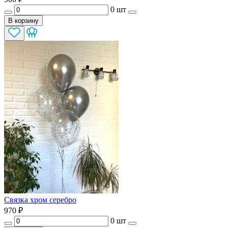
0 шт
В корзину
Связка хром серебро
970
₽
0 шт