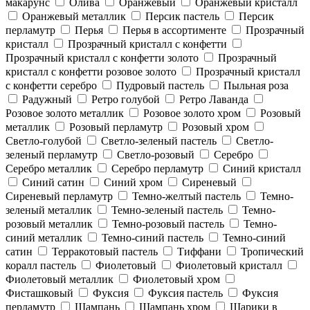
макарунс
Олива
Оранжевый
Оранжевый кристалл
Оранжевый металлик
Персик пастель
Персик
перламутр
Перья
Перья в ассортименте
Прозрачный
кристалл
Прозрачный кристалл с конфетти
Прозрачный кристалл с конфетти золото
Прозрачный
кристалл с конфетти розовое золото
Прозрачный кристалл
с конфетти серебро
Пудровый пастель
Пыльная роза
Радужный
Ретро голубой
Ретро Лаванда
Розовое золото металлик
Розовое золото хром
Розовый
металлик
Розовый перламутр
Розовый хром
Светло-голубой
Светло-зеленый пастель
Светло-
зеленый перламутр
Светло-розовый
Серебро
Серебро металлик
Серебро перламутр
Синий кристалл
Синий сатин
Синий хром
Сиреневый
Сиреневый перламутр
Темно-желтый пастель
Темно-
зеленый металлик
Темно-зеленый пастель
Темно-
розовый металлик
Темно-розовый пастель
Темно-
синий металлик
Темно-синий пастель
Темно-синий
сатин
Терракотовый пастель
Тиффани
Тропический
коралл пастель
Фиолетовый
Фиолетовый кристалл
Фиолетовый металлик
Фиолетовый хром
Фисташковый
Фуксия
Фуксия пастель
Фуксия
перламутр
Шампань
Шампань хром
Шарики в