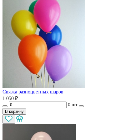
Связка разноцветных шаров
1 050
₽
0 шт
В корзину