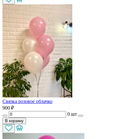
Связка розовое облачко
900
₽
0 шт
В корзину