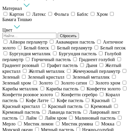
Материал
Картон
Латекс
Фольга
Баблс
Хром
Бамага Тишью
Цвет
Сбросить
Айвори перламутр
Аквамарин пастель
Античное
золото
Белый блеск
Белый перламутр
Белый песок
Бургундия металлик
Бургундия пастель
Голубой
перламутр
Горчичный пастель
Градиент голубой
Градиент розовый
Графит пастель
Дыня
Желтый
кристалл
Желтый металлик
Жемчужный перламутр
Зеленый
Зеленый кристалл
Зеленый металлик
Зеленый хром
Золото
Золото сатин
Золото хром
Карибы металлик
Карибы пастель
Конфетти золото
Конфетти розовое золото
Конфетти серебро
Коралл
пастель
Кофе Латте
Кофе пастель
Красный
Красный кристалл
Красный пастель
Кремовый
Кремовый пастель
Лаванда пастель
Лавровый лист
пастель
Лайм
Лайм хром
Малиновый пастель
Мерло
Мистик лимон
Мистик румяна
Мокка
Морской океан
Мятный пастель
Нежно-голубой