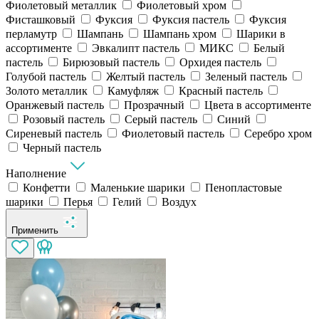
Фиолетовый металлик
Фиолетовый хром
Фисташковый
Фуксия
Фуксия пастель
Фуксия
перламутр
Шампань
Шампань хром
Шарики в
ассортименте
Эвкалипт пастель
МИКС
Белый
пастель
Бирюзовый пастель
Орхидея пастель
Голубой пастель
Желтый пастель
Зеленый пастель
Золото металлик
Камуфляж
Красный пастель
Оранжевый пастель
Прозрачный
Цвета в ассортименте
Розовый пастель
Серый пастель
Синий
Сиреневый пастель
Фиолетовый пастель
Серебро хром
Черный пастель
Наполнение
Конфетти
Маленькие шарики
Пенопластовые
шарики
Перья
Гелий
Воздух
Применить