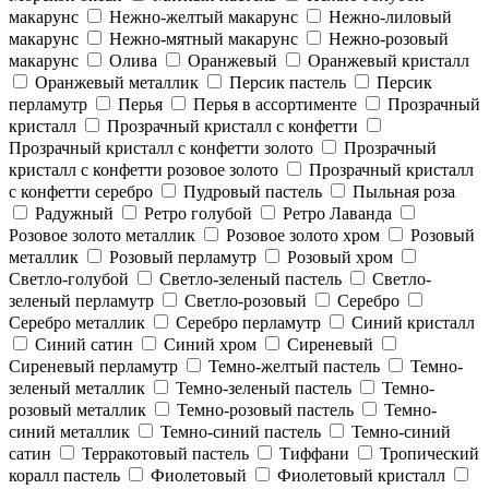
макарунс
Нежно-желтый макарунс
Нежно-лиловый
макарунс
Нежно-мятный макарунс
Нежно-розовый
макарунс
Олива
Оранжевый
Оранжевый кристалл
Оранжевый металлик
Персик пастель
Персик
перламутр
Перья
Перья в ассортименте
Прозрачный
кристалл
Прозрачный кристалл с конфетти
Прозрачный кристалл с конфетти золото
Прозрачный
кристалл с конфетти розовое золото
Прозрачный кристалл
с конфетти серебро
Пудровый пастель
Пыльная роза
Радужный
Ретро голубой
Ретро Лаванда
Розовое золото металлик
Розовое золото хром
Розовый
металлик
Розовый перламутр
Розовый хром
Светло-голубой
Светло-зеленый пастель
Светло-
зеленый перламутр
Светло-розовый
Серебро
Серебро металлик
Серебро перламутр
Синий кристалл
Синий сатин
Синий хром
Сиреневый
Сиреневый перламутр
Темно-желтый пастель
Темно-
зеленый металлик
Темно-зеленый пастель
Темно-
розовый металлик
Темно-розовый пастель
Темно-
синий металлик
Темно-синий пастель
Темно-синий
сатин
Терракотовый пастель
Тиффани
Тропический
коралл пастель
Фиолетовый
Фиолетовый кристалл