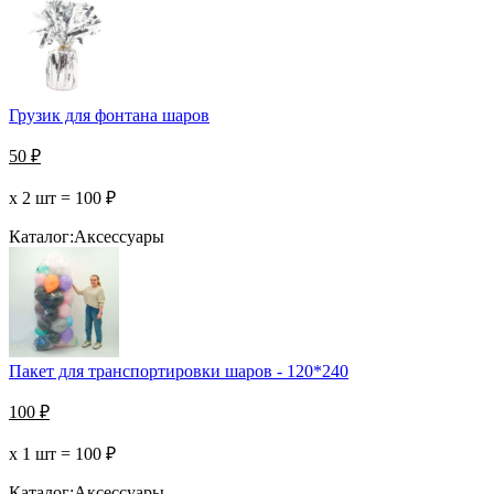
Грузик для фонтана шаров
50
₽
х 2 шт =
100
₽
Каталог:
Аксессуары
Пакет для транспортировки шаров - 120*240
100
₽
х 1 шт =
100
₽
Каталог:
Аксессуары