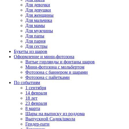
Для девочки
Для девушки
Для женщины
Для мальчика
Для мамы
Для мужчины
Для папы
Для парня
Для сестры
Букеты из шаров
Оформление и мини‑фотозона
Витые гирлянды и фонтаны шаров
Мини-фотозона с мольбертом
Фотозона с баннером и шарами
Фотозона с пайетками
По событиям
1 сентября
14 февраля
18 лет
23 февраля
8 марта
Шары на выписку из роддома
Выпускной Садик/школа
Гендер-пати