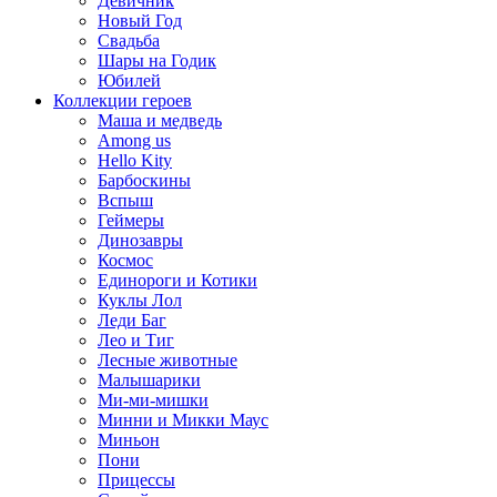
Девичник
Новый Год
Свадьба
Шары на Годик
Юбилей
Коллекции героев
Маша и медведь
Among us
Hello Kity
Барбоскины
Вспыш
Геймеры
Динозавры
Космос
Единороги и Котики
Куклы Лол
Леди Баг
Лео и Тиг
Лесные животные
Малышарики
Ми-ми-мишки
Минни и Микки Маус
Миньон
Пони
Прицессы