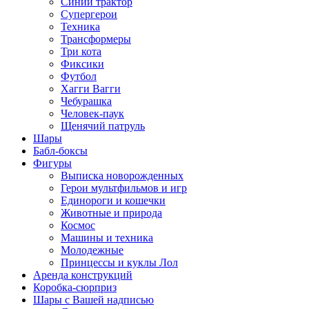
Синий трактор
Супергерои
Техника
Трансформеры
Три кота
Фиксики
Футбол
Хагги Вагги
Чебурашка
Человек-паук
Щенячий патруль
Шары
Бабл-боксы
Фигуры
Выписка новорожденных
Герои мультфильмов и игр
Единороги и кошечки
Животные и природа
Космос
Машины и техника
Молодежные
Принцессы и куклы Лол
Аренда конструкций
Коробка-сюрприз
Шары с Вашей надписью