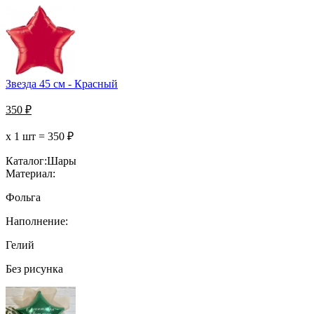
Звезда 45 см - Красный
350
₽
х 1 шт =
350
₽
Каталог:
Шары
Материал:
Фольга
Наполнение:
Гелий
Без рисунка