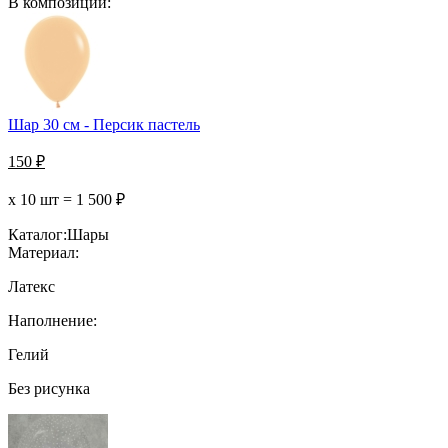
В композиции:
Шар 30 см - Персик пастель
150
₽
х 10 шт =
1 500
₽
Каталог:
Шары
Материал:
Латекс
Наполнение:
Гелий
Без рисунка