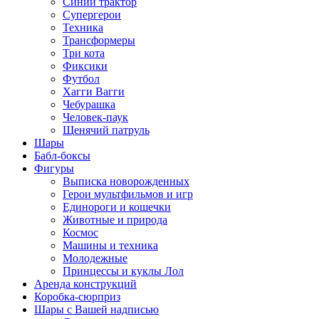
Синий трактор
Супергерои
Техника
Трансформеры
Три кота
Фиксики
Футбол
Хагги Вагги
Чебурашка
Человек-паук
Щенячий патруль
Шары
Бабл-боксы
Фигуры
Выписка новорожденных
Герои мультфильмов и игр
Единороги и кошечки
Животные и природа
Космос
Машины и техника
Молодежные
Принцессы и куклы Лол
Аренда конструкций
Коробка-сюрприз
Шары с Вашей надписью