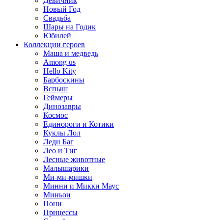
Девичник
Новый Год
Свадьба
Шары на Годик
Юбилей
Коллекции героев
Маша и медведь
Among us
Hello Kity
Барбоскины
Вспыш
Геймеры
Динозавры
Космос
Единороги и Котики
Куклы Лол
Леди Баг
Лео и Тиг
Лесные животные
Малышарики
Ми-ми-мишки
Минни и Микки Маус
Миньон
Пони
Прицессы