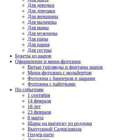
Для девочки
Для девушки
Для женщины
Для мальчика
Для мамы
Для мужчины
Для папы
Для парня
Для сестры
Букеты из шаров
Оформление и мини‑фотозона
Витые гирлянды и фонтаны шаров
Мини-фотозона с мольбертом
Фотозона с баннером и шарами
Фотозона с пайетками
По событиям
1 сентября
14 февраля
18 лет
23 февраля
8 марта
Шары на выписку из роддома
Выпускной Садик/школа
Гендер-пати