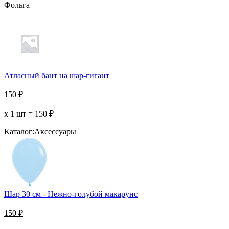
Фольга
Атласный бант на шар-гигант
150
₽
х 1 шт =
150
₽
Каталог:
Аксессуары
Шар 30 см - Нежно-голубой макарунс
150
₽