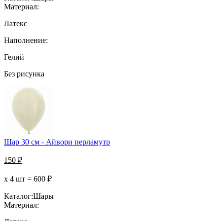
Материал:
Латекс
Наполнение:
Гелий
Без рисунка
Шар 30 см - Айвори перламутр
150
₽
х 4 шт =
600
₽
Каталог:
Шары
Материал: