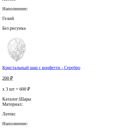
Наполнение:
Гелий
Без рисунка
Кристальный шар с конфетти - Серебро
200
₽
х 3 шт =
600
₽
Каталог:
Шары
Материал:
Латекс
Наполнение: