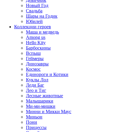
Девичник
Новый Год
Свадьба
Шары на Годик
Юбилей
Коллекции героев
Маша и медведь
Among us
Hello Kity
Барбоскины
Вспыш
Геймеры
Динозавры
Космос
Единороги и Котики
Куклы Лол
Леди Баг
Лео и Тиг
Лесные животные
Малышарики
Ми-ми-мишки
Минни и Микки Маус
Миньон
Пони
Прицессы