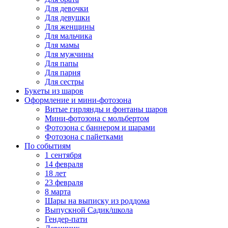
Для девочки
Для девушки
Для женщины
Для мальчика
Для мамы
Для мужчины
Для папы
Для парня
Для сестры
Букеты из шаров
Оформление и мини‑фотозона
Витые гирлянды и фонтаны шаров
Мини-фотозона с мольбертом
Фотозона с баннером и шарами
Фотозона с пайетками
По событиям
1 сентября
14 февраля
18 лет
23 февраля
8 марта
Шары на выписку из роддома
Выпускной Садик/школа
Гендер-пати