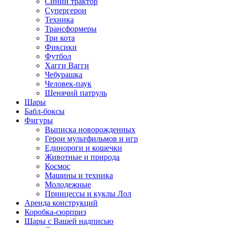
Синий трактор
Супергерои
Техника
Трансформеры
Три кота
Фиксики
Футбол
Хагги Вагги
Чебурашка
Человек-паук
Щенячий патруль
Шары
Бабл-боксы
Фигуры
Выписка новорожденных
Герои мультфильмов и игр
Единороги и кошечки
Животные и природа
Космос
Машины и техника
Молодежные
Принцессы и куклы Лол
Аренда конструкций
Коробка-сюрприз
Шары с Вашей надписью