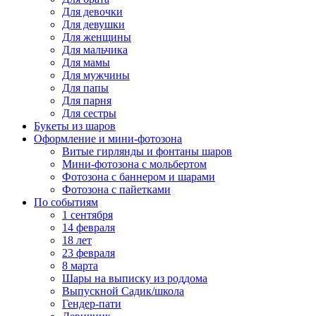
Для девочки
Для девушки
Для женщины
Для мальчика
Для мамы
Для мужчины
Для папы
Для парня
Для сестры
Букеты из шаров
Оформление и мини‑фотозона
Витые гирлянды и фонтаны шаров
Мини-фотозона с мольбертом
Фотозона с баннером и шарами
Фотозона с пайетками
По событиям
1 сентября
14 февраля
18 лет
23 февраля
8 марта
Шары на выписку из роддома
Выпускной Садик/школа
Гендер-пати