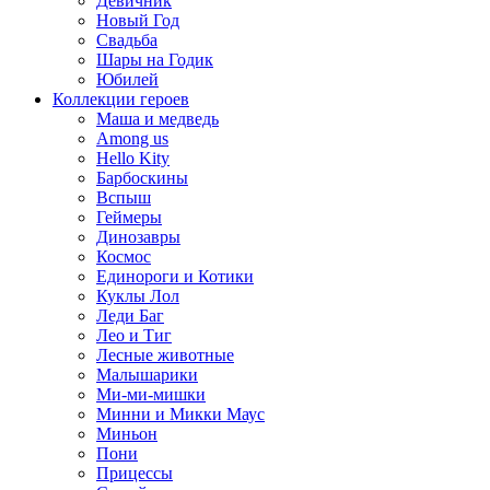
Девичник
Новый Год
Свадьба
Шары на Годик
Юбилей
Коллекции героев
Маша и медведь
Among us
Hello Kity
Барбоскины
Вспыш
Геймеры
Динозавры
Космос
Единороги и Котики
Куклы Лол
Леди Баг
Лео и Тиг
Лесные животные
Малышарики
Ми-ми-мишки
Минни и Микки Маус
Миньон
Пони
Прицессы