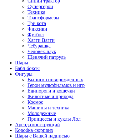
Синий трактор
Супергерои
Техника
Трансформеры
Три кота
Фиксики
Футбол
Хагги Вагги
Чебурашка
Человек-паук
Щенячий патруль
Шары
Бабл-боксы
Фигуры
Выписка новорожденных
Герои мультфильмов и игр
Единороги и кошечки
Животные и природа
Космос
Машины и техника
Молодежные
Принцессы и куклы Лол
Аренда конструкций
Коробка-сюрприз
Шары с Вашей надписью