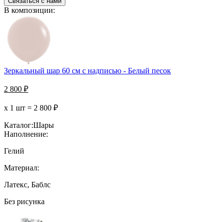
Связаться с нами
В композиции:
Зеркальный шар 60 см с надписью - Белый песок
2 800
₽
х 1 шт =
2 800
₽
Каталог:
Шары
Наполнение:
Гелий
Материал:
Латекс, Баблс
Без рисунка