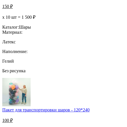
150
₽
х 10 шт =
1 500
₽
Каталог:
Шары
Материал:
Латекс
Наполнение:
Гелий
Без рисунка
Пакет для транспортировки шаров - 120*240
100
₽