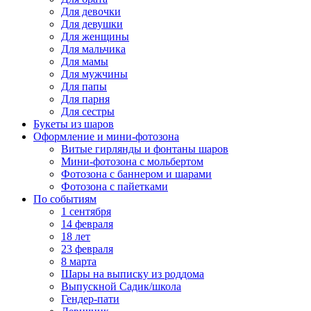
Для девочки
Для девушки
Для женщины
Для мальчика
Для мамы
Для мужчины
Для папы
Для парня
Для сестры
Букеты из шаров
Оформление и мини‑фотозона
Витые гирлянды и фонтаны шаров
Мини-фотозона с мольбертом
Фотозона с баннером и шарами
Фотозона с пайетками
По событиям
1 сентября
14 февраля
18 лет
23 февраля
8 марта
Шары на выписку из роддома
Выпускной Садик/школа
Гендер-пати