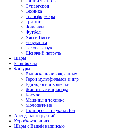
Синий трактор
Супергерои
Техника
Трансформеры
Три кота
Фиксики
Футбол
Хагги Вагги
Чебурашка
Человек-паук
Щенячий патруль
Шары
Бабл-боксы
Фигуры
Выписка новорожденных
Герои мультфильмов и игр
Единороги и кошечки
Животные и природа
Космос
Машины и техника
Молодежные
Принцессы и куклы Лол
Аренда конструкций
Коробка-сюрприз
Шары с Вашей надписью