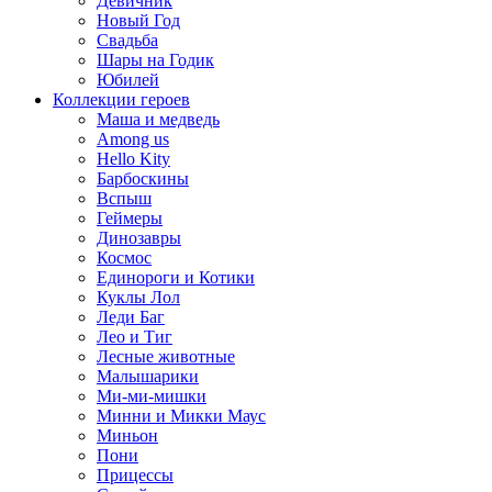
Девичник
Новый Год
Свадьба
Шары на Годик
Юбилей
Коллекции героев
Маша и медведь
Among us
Hello Kity
Барбоскины
Вспыш
Геймеры
Динозавры
Космос
Единороги и Котики
Куклы Лол
Леди Баг
Лео и Тиг
Лесные животные
Малышарики
Ми-ми-мишки
Минни и Микки Маус
Миньон
Пони
Прицессы