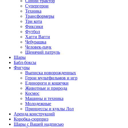
Синий трактор
Супергерои
Техника
Трансформеры
Три кота
Фиксики
Футбол
Хагги Вагги
Чебурашка
Человек-паук
Щенячий патруль
Шары
Бабл-боксы
Фигуры
Выписка новорожденных
Герои мультфильмов и игр
Единороги и кошечки
Животные и природа
Космос
Машины и техника
Молодежные
Принцессы и куклы Лол
Аренда конструкций
Коробка-сюрприз
Шары с Вашей надписью