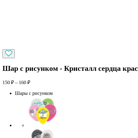
Шар с рисунком - Кристалл сердца кра
150
₽
–
160
₽
Шары с рисунком