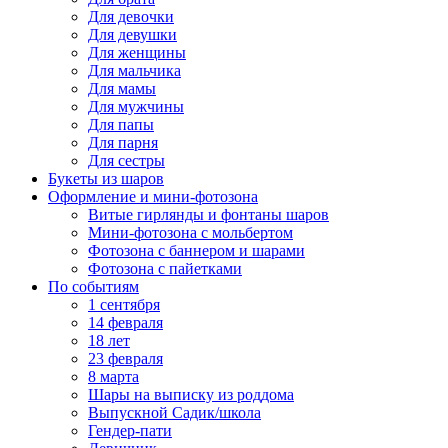
Для девочки
Для девушки
Для женщины
Для мальчика
Для мамы
Для мужчины
Для папы
Для парня
Для сестры
Букеты из шаров
Оформление и мини‑фотозона
Витые гирлянды и фонтаны шаров
Мини-фотозона с мольбертом
Фотозона с баннером и шарами
Фотозона с пайетками
По событиям
1 сентября
14 февраля
18 лет
23 февраля
8 марта
Шары на выписку из роддома
Выпускной Садик/школа
Гендер-пати