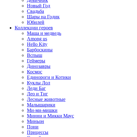
Девичник
Новый Год
Свадьба
Шары на Годик
Юбилей
Коллекции героев
Маша и медведь
Among us
Hello Kity
Барбоскины
Вспыш
Геймеры
Динозавры
Космос
Единороги и Котики
Куклы Лол
Леди Баг
Лео и Тиг
Лесные животные
Малышарики
Ми-ми-мишки
Минни и Микки Маус
Миньон
Пони
Прицессы