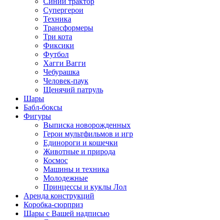
Синий трактор
Супергерои
Техника
Трансформеры
Три кота
Фиксики
Футбол
Хагги Вагги
Чебурашка
Человек-паук
Щенячий патруль
Шары
Бабл-боксы
Фигуры
Выписка новорожденных
Герои мультфильмов и игр
Единороги и кошечки
Животные и природа
Космос
Машины и техника
Молодежные
Принцессы и куклы Лол
Аренда конструкций
Коробка-сюрприз
Шары с Вашей надписью