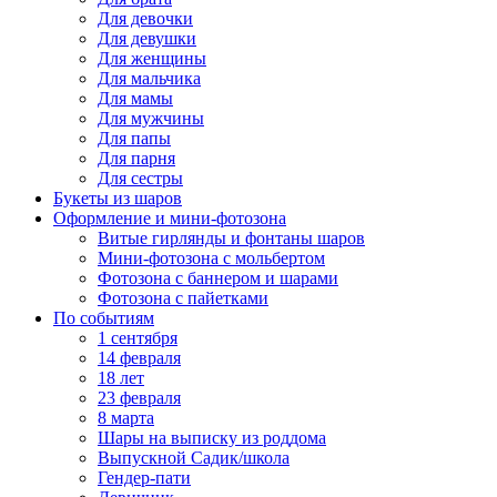
Для девочки
Для девушки
Для женщины
Для мальчика
Для мамы
Для мужчины
Для папы
Для парня
Для сестры
Букеты из шаров
Оформление и мини‑фотозона
Витые гирлянды и фонтаны шаров
Мини-фотозона с мольбертом
Фотозона с баннером и шарами
Фотозона с пайетками
По событиям
1 сентября
14 февраля
18 лет
23 февраля
8 марта
Шары на выписку из роддома
Выпускной Садик/школа
Гендер-пати