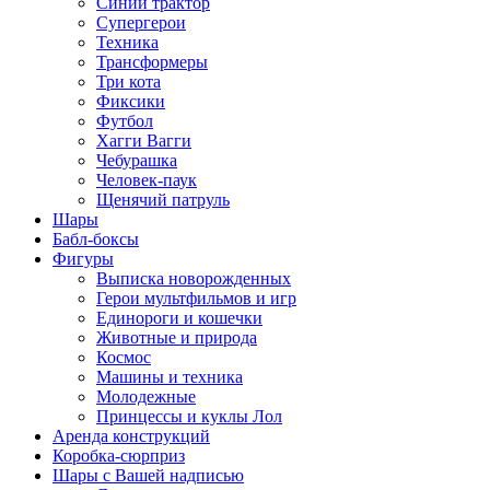
Синий трактор
Супергерои
Техника
Трансформеры
Три кота
Фиксики
Футбол
Хагги Вагги
Чебурашка
Человек-паук
Щенячий патруль
Шары
Бабл-боксы
Фигуры
Выписка новорожденных
Герои мультфильмов и игр
Единороги и кошечки
Животные и природа
Космос
Машины и техника
Молодежные
Принцессы и куклы Лол
Аренда конструкций
Коробка-сюрприз
Шары с Вашей надписью