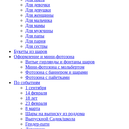
Для девочки
Для девушки
Для женщины
Для мальчика
Для мамы
Для мужчины
Для папы
Для парня
Для сестры
Букеты из шаров
Оформление и мини‑фотозона
Витые гирлянды и фонтаны шаров
Мини-фотозона с мольбертом
Фотозона с баннером и шарами
Фотозона с пайетками
По событиям
1 сентября
14 февраля
18 лет
23 февраля
8 марта
Шары на выписку из роддома
Выпускной Садик/школа
Гендер-пати