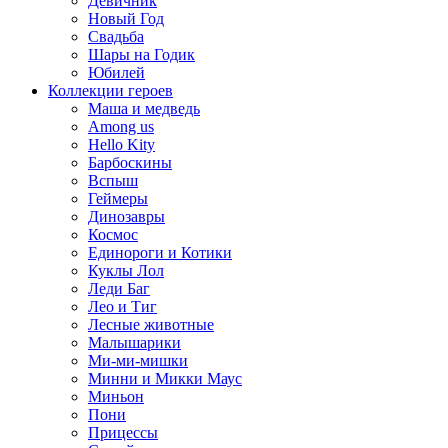
Девичник
Новый Год
Свадьба
Шары на Годик
Юбилей
Коллекции героев
Маша и медведь
Among us
Hello Kity
Барбоскины
Вспыш
Геймеры
Динозавры
Космос
Единороги и Котики
Куклы Лол
Леди Баг
Лео и Тиг
Лесные животные
Малышарики
Ми-ми-мишки
Минни и Микки Маус
Миньон
Пони
Прицессы