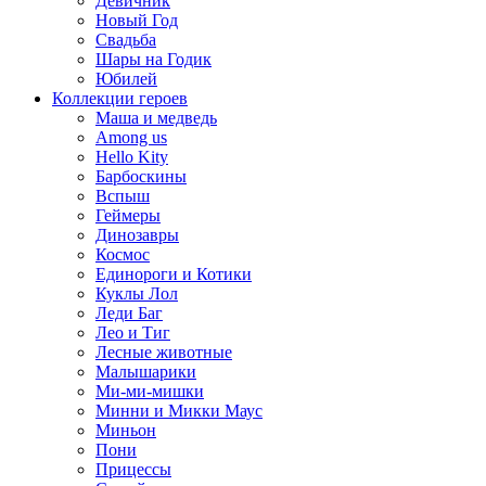
Девичник
Новый Год
Свадьба
Шары на Годик
Юбилей
Коллекции героев
Маша и медведь
Among us
Hello Kity
Барбоскины
Вспыш
Геймеры
Динозавры
Космос
Единороги и Котики
Куклы Лол
Леди Баг
Лео и Тиг
Лесные животные
Малышарики
Ми-ми-мишки
Минни и Микки Маус
Миньон
Пони
Прицессы