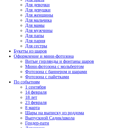
Для девочки
Для девушки
Для женщины
Для мальчика
Для мамы
Для мужчины
Для папы
Для парня
Для сестры
Букеты из шаров
Оформление и мини‑фотозона
Витые гирлянды и фонтаны шаров
Мини-фотозона с мольбертом
Фотозона с баннером и шарами
Фотозона с пайетками
По событиям
1 сентября
14 февраля
18 лет
23 февраля
8 марта
Шары на выписку из роддома
Выпускной Садик/школа
Гендер-пати