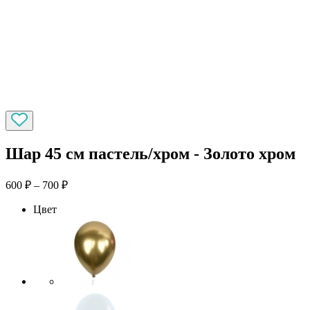
Шар 45 см пастель/хром - Золото хром
600
₽
–
700
₽
Цвет