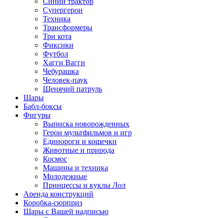
Синий трактор
Супергерои
Техника
Трансформеры
Три кота
Фиксики
Футбол
Хагги Вагги
Чебурашка
Человек-паук
Щенячий патруль
Шары
Бабл-боксы
Фигуры
Выписка новорожденных
Герои мультфильмов и игр
Единороги и кошечки
Животные и природа
Космос
Машины и техника
Молодежные
Принцессы и куклы Лол
Аренда конструкций
Коробка-сюрприз
Шары с Вашей надписью