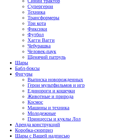
Синий трактор
Супергерои
Техника
Трансформеры
Три кота
Фиксики
Футбол
Хагги Вагги
Чебурашка
Человек-паук
Щенячий патруль
Шары
Бабл-боксы
Фигуры
Выписка новорожденных
Герои мультфильмов и игр
Единороги и кошечки
Животные и природа
Космос
Машины и техника
Молодежные
Принцессы и куклы Лол
Аренда конструкций
Коробка-сюрприз
Шары с Вашей надписью