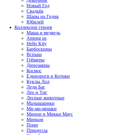
Девичник
Новый Год
Свадьба
Шары на Годик
Юбилей
Коллекции героев
Маша и медведь
Among us
Hello Kity
Барбоскины
Вспыш
Геймеры
Динозавры
Космос
Единороги и Котики
Куклы Лол
Леди Баг
Лео и Тиг
Лесные животные
Малышарики
Ми-ми-мишки
Минни и Микки Маус
Миньон
Пони
Прицессы