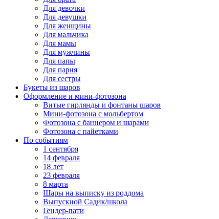
Для девочки
Для девушки
Для женщины
Для мальчика
Для мамы
Для мужчины
Для папы
Для парня
Для сестры
Букеты из шаров
Оформление и мини‑фотозона
Витые гирлянды и фонтаны шаров
Мини-фотозона с мольбертом
Фотозона с баннером и шарами
Фотозона с пайетками
По событиям
1 сентября
14 февраля
18 лет
23 февраля
8 марта
Шары на выписку из роддома
Выпускной Садик/школа
Гендер-пати