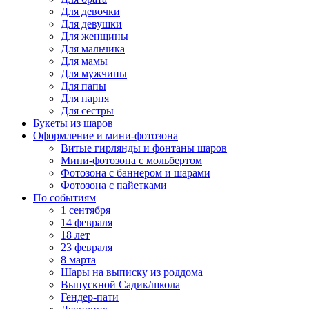
Для девочки
Для девушки
Для женщины
Для мальчика
Для мамы
Для мужчины
Для папы
Для парня
Для сестры
Букеты из шаров
Оформление и мини‑фотозона
Витые гирлянды и фонтаны шаров
Мини-фотозона с мольбертом
Фотозона с баннером и шарами
Фотозона с пайетками
По событиям
1 сентября
14 февраля
18 лет
23 февраля
8 марта
Шары на выписку из роддома
Выпускной Садик/школа
Гендер-пати