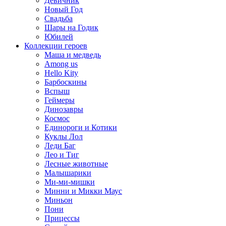
Девичник
Новый Год
Свадьба
Шары на Годик
Юбилей
Коллекции героев
Маша и медведь
Among us
Hello Kity
Барбоскины
Вспыш
Геймеры
Динозавры
Космос
Единороги и Котики
Куклы Лол
Леди Баг
Лео и Тиг
Лесные животные
Малышарики
Ми-ми-мишки
Минни и Микки Маус
Миньон
Пони
Прицессы