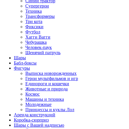
Синий трактор
Супергерои
Техника
Трансформеры
Три кота
Фиксики
Футбол
Хагги Вагги
Чебурашка
Человек-паук
Щенячий патруль
Шары
Бабл-боксы
Фигуры
Выписка новорожденных
Герои мультфильмов и игр
Единороги и кошечки
Животные и природа
Космос
Машины и техника
Молодежные
Принцессы и куклы Лол
Аренда конструкций
Коробка-сюрприз
Шары с Вашей надписью