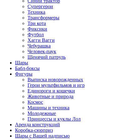
Синий трактор
Супергерои
Техника
Трансформеры
Три кота
Фиксики
Футбол
Хагги Вагги
Чебурашка
Человек-паук
Щенячий патруль
Шары
Бабл-боксы
Фигуры
Выписка новорожденных
Герои мультфильмов и игр
Единороги и кошечки
Животные и природа
Космос
Машины и техника
Молодежные
Принцессы и куклы Лол
Аренда конструкций
Коробка-сюрприз
Шары с Вашей надписью