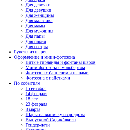
Для девочки
Для девушки
Для женщины
Для мальчика
Для мамы
Для мужчины
Для папы
Для парня
Для сестры
Букеты из шаров
Оформление и мини‑фотозона
Витые гирлянды и фонтаны шаров
Мини-фотозона с мольбертом
Фотозона с баннером и шарами
Фотозона с пайетками
По событиям
1 сентября
14 февраля
18 лет
23 февраля
8 марта
Шары на выписку из роддома
Выпускной Садик/школа
Гендер-пати