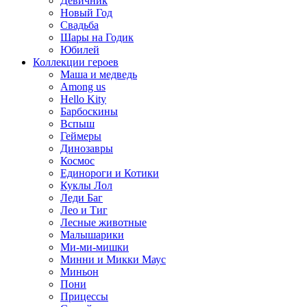
Девичник
Новый Год
Свадьба
Шары на Годик
Юбилей
Коллекции героев
Маша и медведь
Among us
Hello Kity
Барбоскины
Вспыш
Геймеры
Динозавры
Космос
Единороги и Котики
Куклы Лол
Леди Баг
Лео и Тиг
Лесные животные
Малышарики
Ми-ми-мишки
Минни и Микки Маус
Миньон
Пони
Прицессы