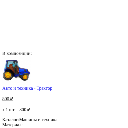
В композиции:
Авто и техника - Трактор
800
₽
х 1 шт =
800
₽
Каталог:
Машины и техника
Материал: