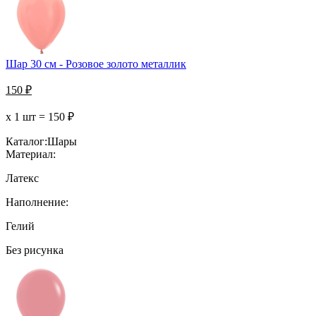
Шар 30 см - Розовое золото металлик
150
₽
х 1 шт =
150
₽
Каталог:
Шары
Материал:
Латекс
Наполнение:
Гелий
Без рисунка