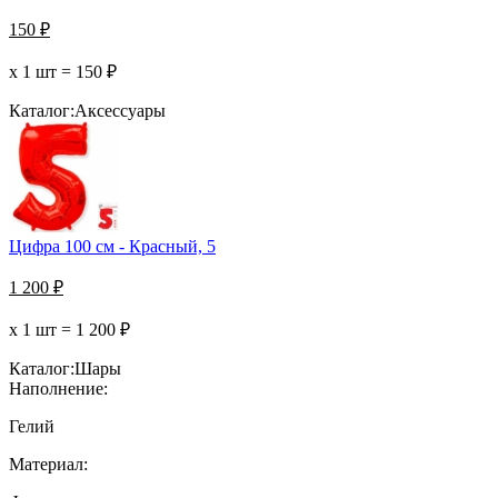
150
₽
х 1 шт =
150
₽
Каталог:
Аксессуары
Цифра 100 см - Красный, 5
1 200
₽
х 1 шт =
1 200
₽
Каталог:
Шары
Наполнение:
Гелий
Материал: