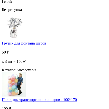
Гелий
Без рисунка
Грузик для фонтана шаров
50
₽
х 3 шт =
150
₽
Каталог:
Аксессуары
Пакет для транспортировки шаров - 100*170
100
₽