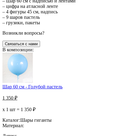
– Шар 60 см с надписью и лентами
– цифра на атласной ленте
– 4 фигуры 45 см, надпись
– 9 шаров пастель
– грузики, пакеты
Возникли вопросы?
Связаться с нами
В композиции:
Шар 60 см - Голубой пастель
1 350
₽
х 1 шт =
1 350
₽
Каталог:
Шары гиганты
Материал:
Латекс