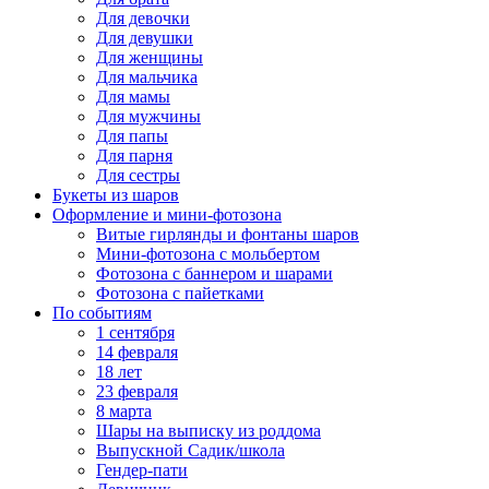
Для девочки
Для девушки
Для женщины
Для мальчика
Для мамы
Для мужчины
Для папы
Для парня
Для сестры
Букеты из шаров
Оформление и мини‑фотозона
Витые гирлянды и фонтаны шаров
Мини-фотозона с мольбертом
Фотозона с баннером и шарами
Фотозона с пайетками
По событиям
1 сентября
14 февраля
18 лет
23 февраля
8 марта
Шары на выписку из роддома
Выпускной Садик/школа
Гендер-пати