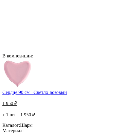
В композиции:
Сердце 90 см - Светло-розовый
1 950
₽
х 1 шт =
1 950
₽
Каталог:
Шары
Материал: