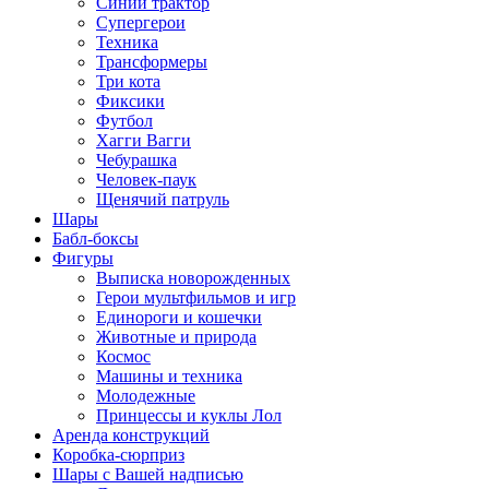
Синий трактор
Супергерои
Техника
Трансформеры
Три кота
Фиксики
Футбол
Хагги Вагги
Чебурашка
Человек-паук
Щенячий патруль
Шары
Бабл-боксы
Фигуры
Выписка новорожденных
Герои мультфильмов и игр
Единороги и кошечки
Животные и природа
Космос
Машины и техника
Молодежные
Принцессы и куклы Лол
Аренда конструкций
Коробка-сюрприз
Шары с Вашей надписью