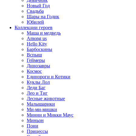
Девичник
Новый Год
Свадьба
Шары на Годик
Юбилей
Коллекции героев
Маша и медведь
Among us
Hello Kity
Барбоскины
Вспыш
Геймеры
Динозавры
Космос
Единороги и Котики
Куклы Лол
Леди Баг
Лео и Тиг
Лесные животные
Малышарики
Ми-ми-мишки
Минни и Микки Маус
Миньон
Пони
Прицессы