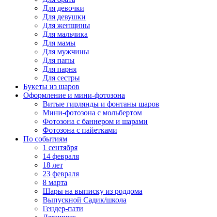
Для девочки
Для девушки
Для женщины
Для мальчика
Для мамы
Для мужчины
Для папы
Для парня
Для сестры
Букеты из шаров
Оформление и мини‑фотозона
Витые гирлянды и фонтаны шаров
Мини-фотозона с мольбертом
Фотозона с баннером и шарами
Фотозона с пайетками
По событиям
1 сентября
14 февраля
18 лет
23 февраля
8 марта
Шары на выписку из роддома
Выпускной Садик/школа
Гендер-пати