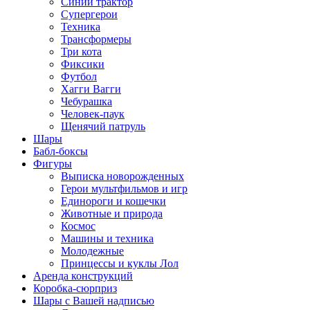
Синий трактор
Супергерои
Техника
Трансформеры
Три кота
Фиксики
Футбол
Хагги Вагги
Чебурашка
Человек-паук
Щенячий патруль
Шары
Бабл-боксы
Фигуры
Выписка новорожденных
Герои мультфильмов и игр
Единороги и кошечки
Животные и природа
Космос
Машины и техника
Молодежные
Принцессы и куклы Лол
Аренда конструкций
Коробка-сюрприз
Шары с Вашей надписью