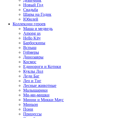
Девичник
Новый Год
Свадьба
Шары на Годик
Юбилей
Коллекции героев
Маша и медведь
Among us
Hello Kity
Барбоскины
Вспыш
Геймеры
Динозавры
Космос
Единороги и Котики
Куклы Лол
Леди Баг
Лео и Тиг
Лесные животные
Малышарики
Ми-ми-мишки
Минни и Микки Маус
Миньон
Пони
Прицессы